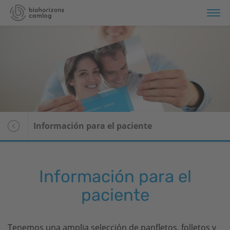
rtera de productos
rmación
rvicios
Resumen
Información para el paciente
bre nosotros
Media Center
Información para el
paciente
Tenemos una amplia selección de panfletos, folletos y