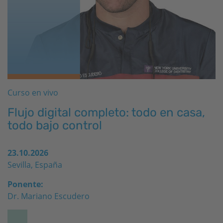
Curso en vivo
Flujo digital completo: todo en casa,
todo bajo control
23.10.2026
Sevilla, España
Ponente:
Dr. Mariano Escudero