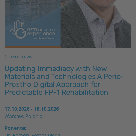
Curso en vivo
Updating Immediacy with New
Materials and Technologies A Perio-
Prostho Digital Approach for
Predictable FP-1 Rehabilitation
17.10.2026
-
18.10.2026
Warsaw, Polonia
Ponente:
Dr. Ramón Gómez Meda