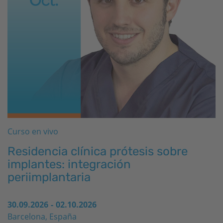
Curso en vivo
Residencia clínica prótesis sobre
implantes: integración
periimplantaria
30.09.2026
-
02.10.2026
Barcelona, España