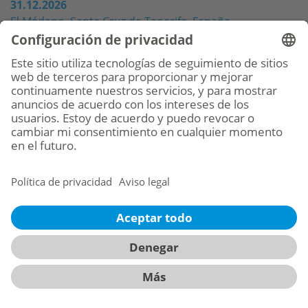
31.12.2026
El Médano, Santa Cruz de Tenerife, España
Ponente:
Dr. Mariano Escudero
Idioma:
Español
Más información
siguiente