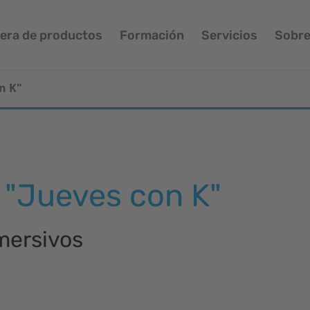
era de productos
Formación
Servicios
Sobre
on K"
a "Jueves con K"
mersivos