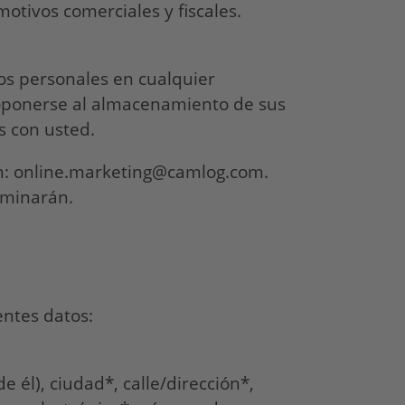
otivos comerciales y fiscales.
tos personales en cualquier
 oponerse al almacenamiento de sus
 con usted.
ión: online.marketing@camlog.com.
iminarán.
entes datos:
 él), ciudad*, calle/dirección*,