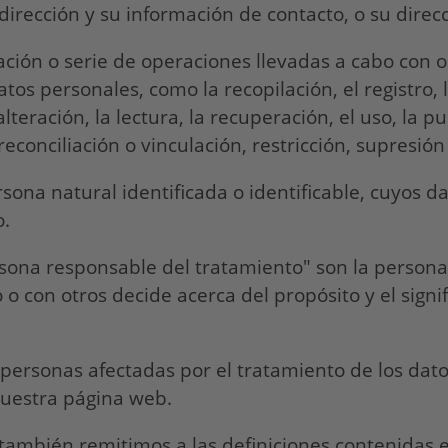
irección y su información de contacto, o su direcc
ación o serie de operaciones llevadas a cabo con 
s personales, como la recopilación, el registro, la 
teración, la lectura, la recuperación, el uso, la pu
reconciliación o vinculación, restricción, supresión
sona natural identificada o identificable, cuyos d
o.
sona responsable del tratamiento" son la persona 
 o con otros decide acerca del propósito y el signi
 personas afectadas por el tratamiento de los dato
nuestra página web.
también remitimos a las definiciones contenidas e