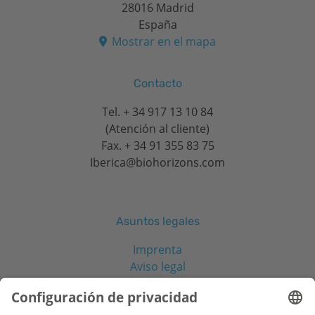
28016 Madrid
España
Mostrar en el mapa
Contacto
Tel.
+ 34 917 13 10 84
(Atención al cliente)
Fax. + 34 91 355 83 75
Iberica@biohorizons.com
Asuntos legales
Imprenta
Aviso legal
Aviso de privacidad