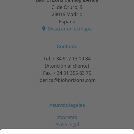
C. de Oruro, 9
28016 Madrid
España
Mostrar en el mapa
Contacto
Tel.
+ 34 917 13 10 84
(Atención al cliente)
Fax. + 34 91 355 83 75
Iberica@biohorizons.com
Asuntos legales
Imprenta
Aviso legal
Aviso de privacidad